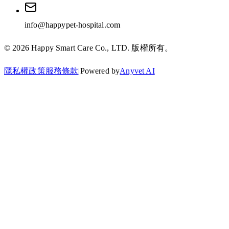
info@happypet-hospital.com
©
2026
Happy Smart Care Co., LTD.
版權所有。
隱私權政策
服務條款
|
Powered by
Anyvet AI