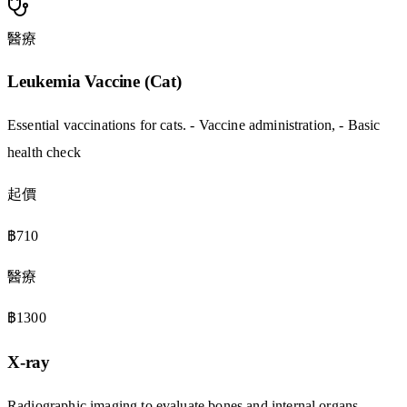
醫療
Leukemia Vaccine (Cat)
Essential vaccinations for cats. - Vaccine administration, - Basic
health check
起價
฿710
醫療
฿1300
X-ray
Radiographic imaging to evaluate bones and internal organs. -